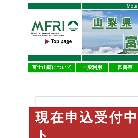
Moun
富士山研について
一般利用
図書室
現在申込受付
ト